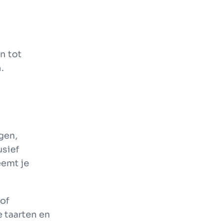
en
tot
.
gen,
usief
eemt je
 of
 taarten en