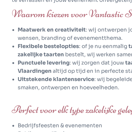
te verrassen en jouw evenement onvergetelij
Waarom kiezen voor Vantastic Swe
Maatwerk en creativiteit
: wij ontwerpen 
wensen, branding of evenementthema.
Flexibele bestelopties
: of je nu eenmalig
t
zakelijke taarten
bestelt, wij werken samen
Punctuele levering
: wij zorgen dat jouw
ta
Vlaardingen
altijd op tijd en in perfecte s
Uitstekende klantenservice
: wij begeleid
smaken, ontwerpen en hoeveelheden.
Perfect voor elk type zakelijke gel
Bedrijfsfeesten & evenementen