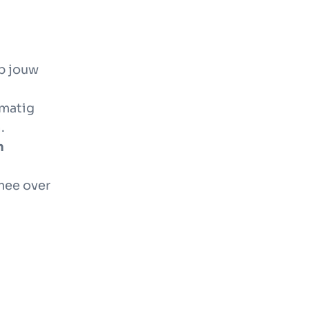
p jouw
lmatig
.
n
 mee over