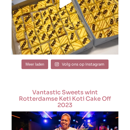
Volg ons op Instagram
Meer laden
Vantastic Sweets wint
Rotterdamse Keti Koti Cake Off
2023