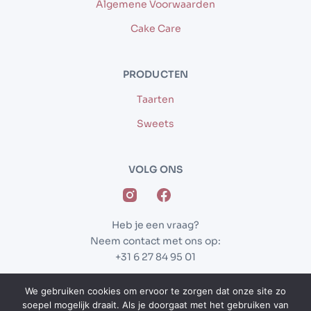
Algemene Voorwaarden
Cake Care
PRODUCTEN
Taarten
Sweets
VOLG ONS
Heb je een vraag?
Neem contact met ons op:
+31 6 27 84 95 01
We gebruiken cookies om ervoor te zorgen dat onze site zo
Website gemaakt door
Archer Webdesign & SEO
soepel mogelijk draait. Als je doorgaat met het gebruiken van
© Alle rechten voorbehouden –
Vantastic Sweets